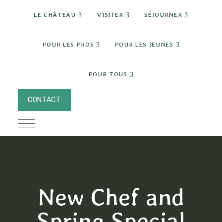
expand child menu
expand child menu
expand c
LE CHÂTEAU
VISITER
SÉJOURNER
expand child menu
expand chi
POUR LES PROS
POUR LES JEUNES
expand child menu
POUR TOUS
CONTACT
New Chef and
Spring Special