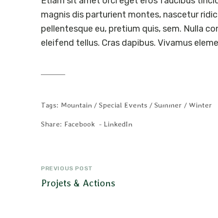
Etiam sit amet orci eget eros faucibus tinc
magnis dis parturient montes, nascetur ridic
pellentesque eu, pretium quis, sem. Nulla 
eleifend tellus. Cras dapibus. Vivamus elem
Tags:
Mountain
Special Events
Summer
Winter
Share:
Facebook
LinkedIn
Navigation
PREVIOUS POST
de
Projets & Actions
l’article