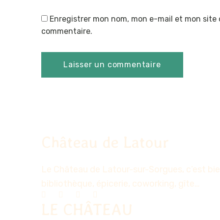
Enregistrer mon nom, mon e-mail et mon site 
commentaire.
Château de Latour
Le Château de Latour-sur-Sorgues, c’est bien
bibliothèque, épicerie, coworking, gîte…
LE CHÂTEAU