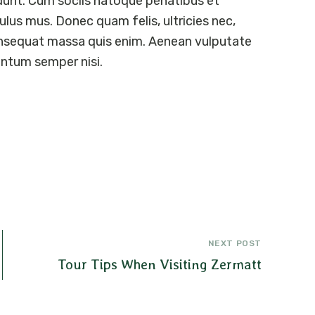
idunt. Cum sociis natoque penatibus et
ulus mus. Donec quam felis, ultricies nec,
consequat massa quis enim. Aenean vulputate
entum semper nisi.
NEXT POST
Tour Tips When Visiting Zermatt