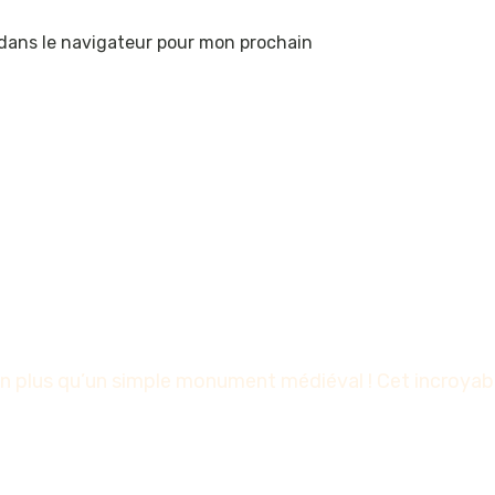
dans le navigateur pour mon prochain
 plus qu’un simple monument médiéval ! Cet incroyable 