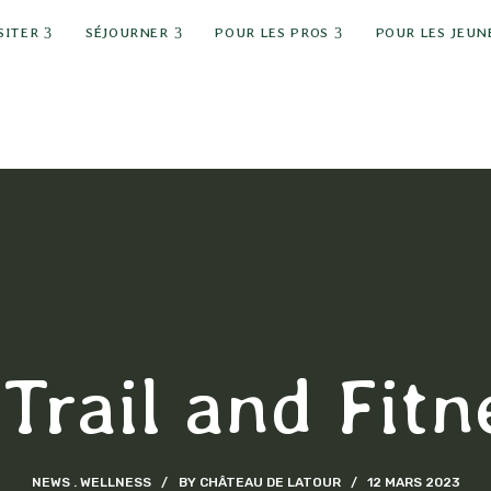
 child menu
expand child menu
expand child menu
expand child men
SITER
SÉJOURNER
POUR LES PROS
POUR LES JEUN
Trail and Fitn
NEWS
WELLNESS
BY
CHÂTEAU DE LATOUR
12 MARS 2023