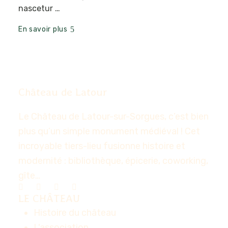
nascetur …
En savoir plus
Château de Latour
Le Château de Latour-sur-Sorgues, c’est bien
plus qu’un simple monument médiéval ! Cet
incroyable tiers-lieu fusionne histoire et
modernité : bibliothèque, épicerie, coworking,
gîte…
LE CHÂTEAU
Histoire du château
L'association