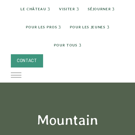
expand child menu
expand child menu
expand c
LE CHÂTEAU
VISITER
SÉJOURNER
expand child menu
expand chi
POUR LES PROS
POUR LES JEUNES
expand child menu
POUR TOUS
CONTACT
Mountain