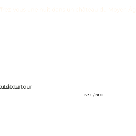
frez-vous une nuit dans un château du Moyen Âg
138€ / NUIT