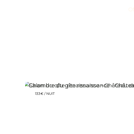
Of
133€ / NUIT