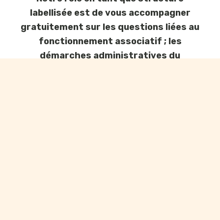
labellisée est de vous accompagner
gratuitement sur les questions liées au
fonctionnement associatif ; les
démarches administratives du
quotidien ; les responsabilités des
dirigeants ; les outils et ressources à
votre disposition ; l’orientation vers les
acteurs compétents.
Nous intervenons en premier niveau
d’information, et nous vous dirigeons, si
besoin, vers les structures
d’accompagnement spécialisées (URQR,
collectivités, experts…).