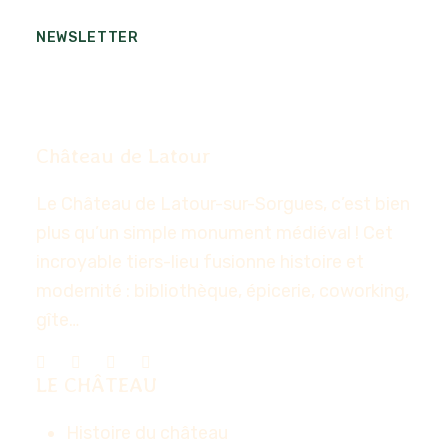
NEWSLETTER
Château de Latour
Le Château de Latour-sur-Sorgues, c’est bien
plus qu’un simple monument médiéval ! Cet
incroyable tiers-lieu fusionne histoire et
modernité : bibliothèque, épicerie, coworking,
gîte…
LE CHÂTEAU
Histoire du château