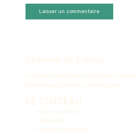
Château de Latour
Le Château de Latour-sur-Sorgues, c’est bien
bibliothèque, épicerie, coworking, gîte…
LE CHÂTEAU
Histoire du château
L'association
Chantiers participatifs