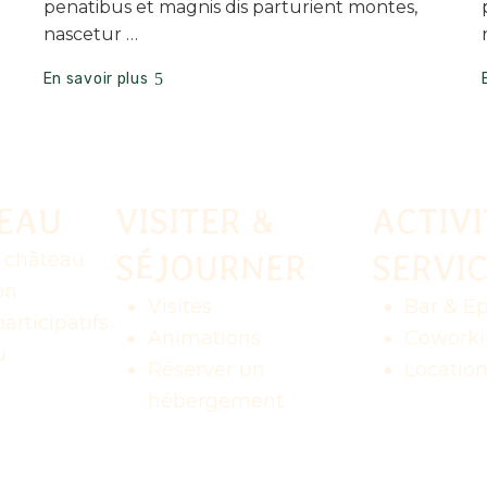
penatibus et magnis dis parturient montes,
nascetur …
En savoir plus
TEAU
VISITER &
ACTIVI
SÉJOURNER
SERVI
u château
on
Visites
Bar & Ép
articipatifs
Animations
Coworki
u
Réserver un
Location
hébergement