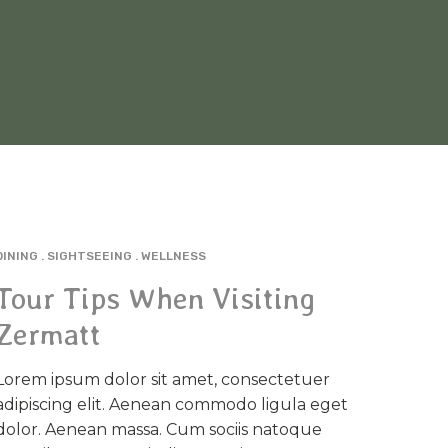
DINING
SIGHTSEEING
WELLNESS
MAR
17
Tour Tips When Visiting
Zermatt
Lorem ipsum dolor sit amet, consectetuer
adipiscing elit. Aenean commodo ligula eget
dolor. Aenean massa. Cum sociis natoque