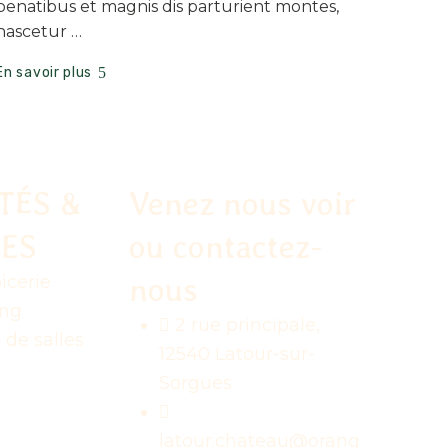
penatibus et magnis dis parturient montes,
nascetur …
En savoir plus
TÉS &
Venez nous voir
CES
ou contactez-
nous
icerie
ng
2 rue principale,
 de salles
12540 Latour-sur-
Sorgues
latour.chateau@orang