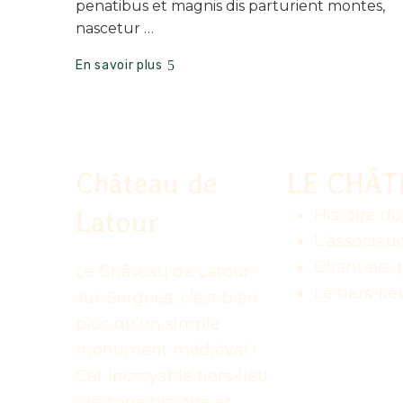
penatibus et magnis dis parturient montes,
nascetur …
En savoir plus
Château de
LE CHÂ
Latour
Histoire d
L'associati
Chantiers p
Le Château de Latour-
Le tiers-lie
sur-Sorgues, c’est bien
plus qu’un simple
monument médiéval !
Cet incroyable tiers-lieu
fusionne histoire et