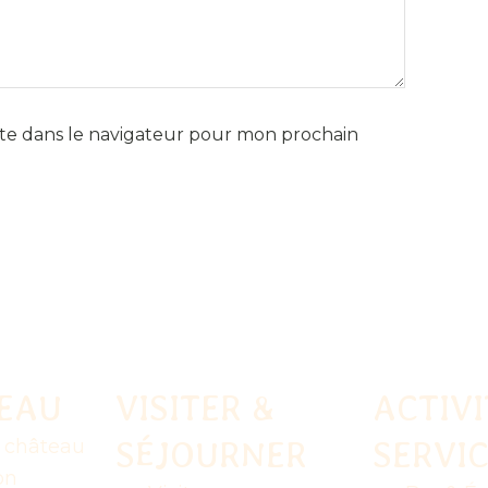
te dans le navigateur pour mon prochain
TEAU
VISITER &
ACTIVI
SÉJOURNER
SERVI
u château
on