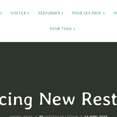
VISITER
SÉJOURNER
POUR LES PROS
P
POUR TOUS
cing New Res
DINING
NEWS
BY
CHÂTEAU DE LATOUR
24 AVRIL 2023