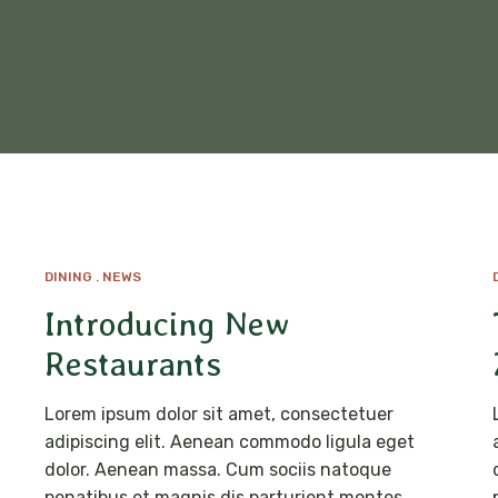
DINING
NEWS
AVR
24
Introducing New
Restaurants
Lorem ipsum dolor sit amet, consectetuer
adipiscing elit. Aenean commodo ligula eget
dolor. Aenean massa. Cum sociis natoque
penatibus et magnis dis parturient montes,