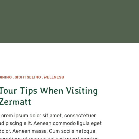
DINING
SIGHTSEEING
WELLNESS
MAR
17
Tour Tips When Visiting
Zermatt
Lorem ipsum dolor sit amet, consectetuer
adipiscing elit. Aenean commodo ligula eget
dolor. Aenean massa. Cum sociis natoque
penatibus et magnis dis parturient montes,