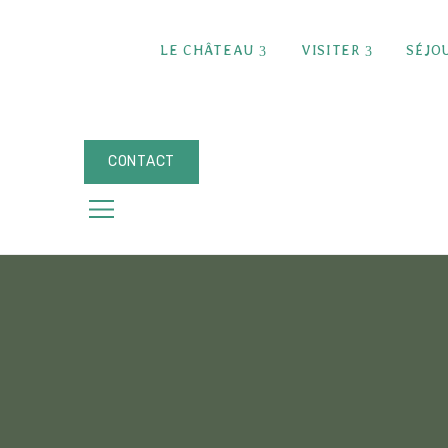
expand child menu
expand ch
LE CHÂTEAU
VISITER
SÉJO
CONTACT