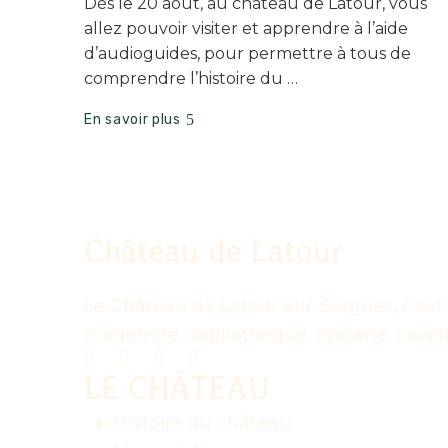
Dès le 20 août, au château de Latour, vous
allez pouvoir visiter et apprendre à l’aide
d’audioguides, pour permettre à tous de
comprendre l’histoire du …
En savoir plus
Château de Latour
Le Château de Latour-sur-Sorgues, c’est 
modernité : bibliothèque, épicerie, cowo
LE CHÂTEAU
Histoire du château