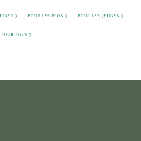
ild menu
expand child menu
expand child menu
expand 
URNER
POUR LES PROS
POUR LES JEUNES
expand child menu
POUR TOUS