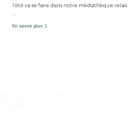
l’été va se faire dans notre médiathèque relais
…
En savoir plus
bien plus qu’un simple monument médiéval ! Cet in
rking, gîte…