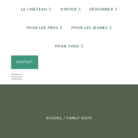
expand child menu
expand child menu
expand c
LE CHÂTEAU
VISITER
SÉJOURNER
expand child menu
expand chi
POUR LES PROS
POUR LES JEUNES
expand child menu
POUR TOUS
CONTACT
ACCUEIL
/ FAMILY SUITE