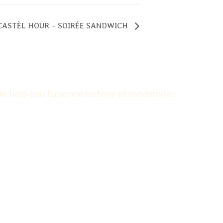
CASTÈL HOUR – SOIRÉE SANDWICH
tiers-lieu fusionne histoire et modernité :