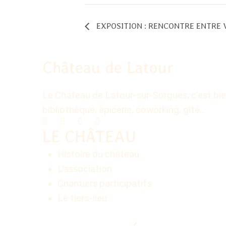
EXPOSITION : RENCONTRE ENTRE 
Château de Latour
Le Château de Latour-sur-Sorgues, c’est bien
bibliothèque, épicerie, coworking, gîte…
LE CHÂTEAU
Histoire du château
L'association
Chantiers participatifs
Le tiers-lieu