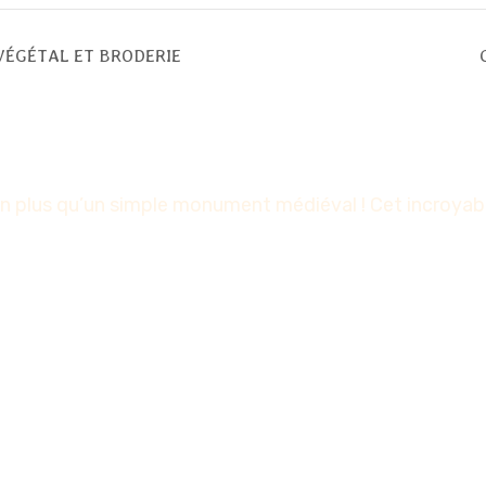
VÉGÉTAL ET BRODERIE
 plus qu’un simple monument médiéval ! Cet incroyable 