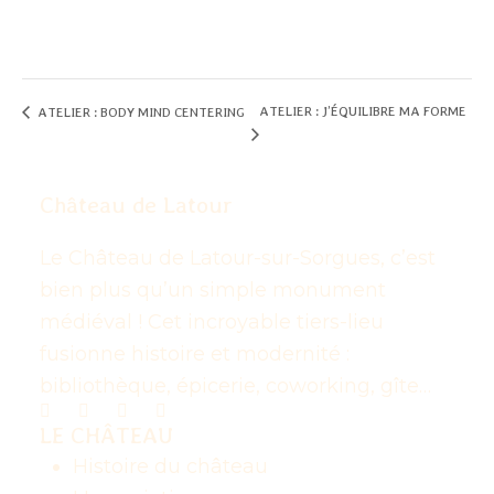
ATELIER : J’ÉQUILIBRE MA FORME
ATELIER : BODY MIND CENTERING
Château de Latour
Le Château de Latour-sur-Sorgues, c’est
bien plus qu’un simple monument
médiéval ! Cet incroyable tiers-lieu
fusionne histoire et modernité :
bibliothèque, épicerie, coworking, gîte…
LE CHÂTEAU
Histoire du château