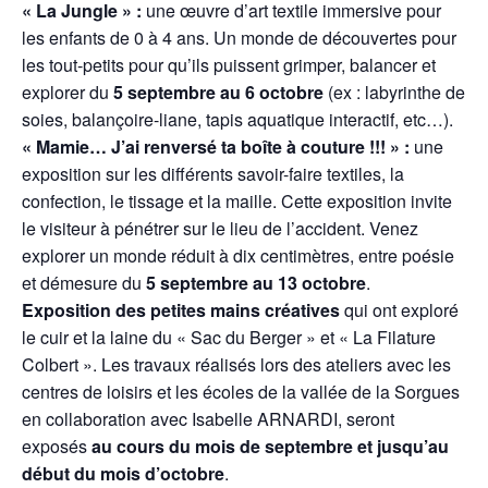
« La Jungle » :
une œuvre d’art textile immersive pour
les enfants de 0 à 4 ans. Un monde de découvertes pour
les tout-petits pour qu’ils puissent grimper, balancer et
explorer du
5 septembre au 6 octobre
(ex : labyrinthe de
soies, balançoire-liane, tapis aquatique interactif, etc…).
« Mamie… J’ai renversé ta boîte à couture !!! » :
une
exposition sur les différents savoir-faire textiles, la
confection, le tissage et la maille. Cette exposition invite
le visiteur à pénétrer sur le lieu de l’accident. Venez
explorer un monde réduit à dix centimètres, entre poésie
et démesure du
5 septembre au 13 octobre
.
Exposition des petites mains créatives
qui ont exploré
le cuir et la laine du « Sac du Berger » et « La Filature
Colbert ». Les travaux réalisés lors des ateliers avec les
centres de loisirs et les écoles de la vallée de la Sorgues
en collaboration avec Isabelle ARNARDI, seront
exposés
au cours du mois de septembre et jusqu’au
début du mois d’octobre
.