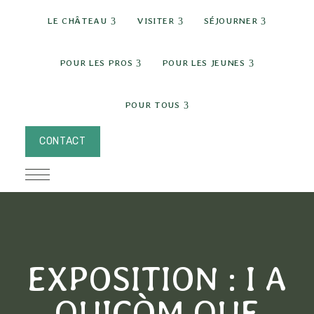
expand child menu
expand child menu
expand c
LE CHÂTEAU
VISITER
SÉJOURNER
expand child menu
expand chi
POUR LES PROS
POUR LES JEUNES
expand child menu
POUR TOUS
CONTACT
EXPOSITION : I A
QUICÒM QUE