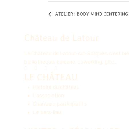
ATELIER : BODY MIND CENTERING
Château de Latour
Le Château de Latour-sur-Sorgues, c’est bien
bibliothèque, épicerie, coworking, gîte…
LE CHÂTEAU
Histoire du château
L'association
Chantiers participatifs
Le tiers-lieu