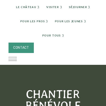
expand child menu
expand child menu
expand c
LE CHÂTEAU
VISITER
SÉJOURNER
expand child menu
expand chi
POUR LES PROS
POUR LES JEUNES
expand child menu
POUR TOUS
CONTACT
CHANTIER
BÉNÉVOLE