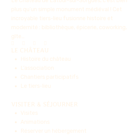
Le Château de Latour-sur-Sorgues, c’est bien
plus qu’un simple monument médiéval ! Cet
incroyable tiers-lieu fusionne histoire et
modernité : bibliothèque, épicerie, coworking,
gîte…
LE CHÂTEAU
Histoire du château
L'association
Chantiers participatifs
Le tiers-lieu
VISITER & SÉJOURNER
Visites
Animations
Réserver un hébergement