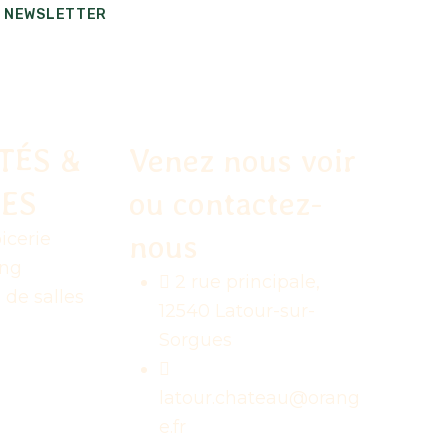
NEWSLETTER
TÉS &
Venez nous voir
CES
ou contactez-
nous
icerie
ng
2 rue principale,
 de salles
12540 Latour-sur-
Sorgues
latour.chateau@orang
e.fr