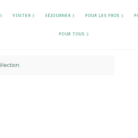
VISITER
SÉJOURNER
POUR LES PROS
P
POUR TOUS
lection.