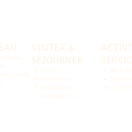
TEAU
VISITER &
ACTIVI
SÉJOURNER
SERVI
u château
on
Visites
Bar & Ép
articipatifs
Animations
Coworki
u
Réserver un
Location
hébergement