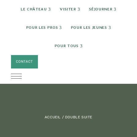
expand child menu
expand child menu
expand c
LE CHÂTEAU
VISITER
SÉJOURNER
expand child menu
expand chi
POUR LES PROS
POUR LES JEUNES
expand child menu
POUR TOUS
CONTACT
ACCUEIL
/ DOUBLE SUITE