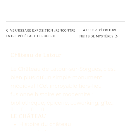
ATELIER D’ÉCRITURE
VERNISSAGE EXPOSITION : RENCONTRE
ENTRE VÉGÉTAL ET BRODERIE
NUITS DE MYSTÈRES
Château de Latour
Le Château de Latour-sur-Sorgues, c’est
bien plus qu’un simple monument
médiéval ! Cet incroyable tiers-lieu
fusionne histoire et modernité :
bibliothèque, épicerie, coworking, gîte…
LE CHÂTEAU
Histoire du château