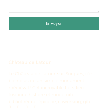
Château de Latour
Le Château de Latour-sur-Sorgues, c’est
bien plus qu’un simple monument
médiéval ! Cet incroyable tiers-lieu
fusionne histoire et modernité :
bibliothèque, épicerie, coworking, gîte…